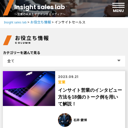
Insight sales lab
MENU
～営業の未来をデザインするメディア～
>
お役立ち情報
>
インサイトセールス
Insight sales lab
ホーム
お役立ち情報
COLUMN
事例紹介
カテゴリーを選んで見る
お役立ち情報
2023.09.21
お問い合わせ
営業
インサイト営業のインタビュー
資料ダウンロード
方法を18個のトーク例を用い
て解説！
石井 健博