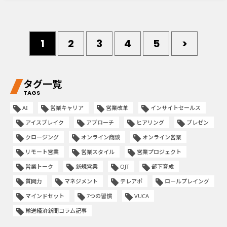
1
2
3
4
5
>
タグ一覧
TAGS
AI
営業キャリア
営業改革
インサイトセールス
アイスブレイク
アプローチ
ヒアリング
プレゼン
クロージング
オンライン商談
オンライン営業
リモート営業
営業スタイル
営業プロジェクト
営業トーク
新規営業
OJT
部下育成
質問力
マネジメント
テレアポ
ロールプレイング
マインドセット
7つの習慣
VUCA
輸送経済新聞コラム記事