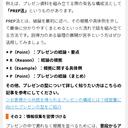
例えば、プレゼン資料を組み立てる際の有名な構成法として
「
PREP
法」
というものがあります。
PREP
法とは、結論を最初に述べ、その根拠や具体例を示し
て最後に分かりやすくまとめるといった流れで話を組み立て
る方法です。説得力のある論理の展開が苦手という方はぜひ
活用してみましょう。
P
（
Point
）：プレゼンの結論・要点
R
（
Reason
）：結論の根拠
E
（
Example
）：根拠に関する具体例
P
（
Point
）：プレゼンの結論（まとめ）
その他、プレゼンの型について詳しく知りたい方はこちらの
記事を参考にしてください。
＞お客様から共感を得られるプレゼンの構成とは？経営層に
向けたプレゼンの型をご紹介
その２：情報収集を習慣づける
プレゼンの中で漏れなく根拠を並べるためには、
普段からア