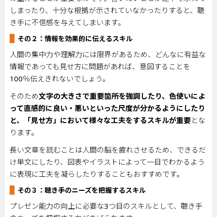
しまったり、十分な根拠が示されていなかったりすると、聴
き手に不信感を与えてしまいます。
その２：情報を効果的に伝えるスキル
人間の集中力や理解力には限界があるため、どんなに有益な
情報であっても見せ方に問題があれば、意図することを
100
％伝えきれないでしょう。
そのため
文字の大きさで重要箇所を強調したり、色使いによ
って直感的に良い・悪いといった尺度が分かるようにしたり
と、「見せ方」において様々な工夫をするスキルが重要
とな
ります。
長い文章を読むことは人間の脳を疲れさせるため、できるだ
け単文にしたり、図表やイラストによって一目でわかるよう
に表現に工夫を凝らしたりすることもおすすめです。
その３：聴き手のニーズを把握するスキル
プレゼン能力の向上に必要な
3
つ目のスキルとして、聴き手