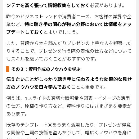
ンテナを高く張って情報収集をしておく
必要があります。
昨今のビジネストレンドや消費者ニーズ、お客様の業界や企
業など、
特に聴き手の関心が強い分野においては情報をアッ
プデートしておく
とよいでしょう。
また、普段から本を読んだりプレゼンの上手な人を観察した
りすることで、プレゼンを行う際の表現の仕方などについて
もスキルを磨いておくことがおすすめです。
その３：資料作成のノウハウを学ぶ
伝えたいことがしっかり聴き手に伝わるような効果的な見せ
方のノウハウを日々学んでおく
ことも重要です。
例えば、
1
スライドの適切な情報量や図表・イメージの活用
の仕方、原稿の作り方など、資料作りにはさまざまな要素が
あります。
既存のテンプレート※をうまく活用したり、プレゼンが得意
な同僚や上司の技術を盗んだりして、幅広くノウハウを身に