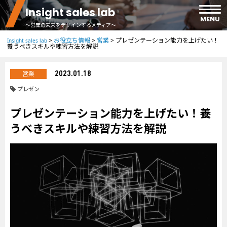
Insight sales lab
MENU
～営業の未来をデザインするメディア～
>
お役立ち情報
>
営業
>
プレゼンテーション能力を上げたい！
Insight sales lab
養うべきスキルや練習方法を解説
ホーム
営業
2023.01.18
事例紹介
プレゼン
プレゼンテーション能力を上げたい！養
お役立ち情報
うべきスキルや練習方法を解説
お問い合わせ
資料ダウンロード