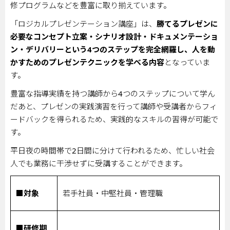
修プログラムなどを豊富に取り揃えています。
「ロジカルプレゼンテーション講座」は、
勝てるプレゼンに
必要なコンセプト立案・シナリオ設計・ドキュメンテーショ
ン・デリバリーという
4
つのステップを完全網羅し、人を動
かすためのプレゼンテクニックを学べる内容
となっていま
す。
豊富な指導実績を持つ講師から
4
つのステップについて学ん
だあと、プレゼンの実践演習を行って講師や受講者からフィ
ードバックを得られるため、実践的なスキルの習得が可能で
す。
平日夜の時間帯で
2
日間に分けて行われるため、忙しい社会
人でも業務に干渉せずに受講することができます。
■対象
若手社員・中堅社員・管理職
■研修期