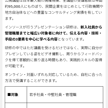
公開講座は日本最大級の開催規模、全講座の受講者数は年間
約
95,000
人にものぼり、民間企業をはじめとして行政機関や
地方自治体などへの豊富なコンサルティング実績を有してい
ます。
インソースが行うプレゼンテーション研修は、
新入社員から
管理職層までと幅広い対象者に向けて、伝える内容・技術・
手段の
3
要素を中心に学べる内容
となっています。
研修の中ではただ講義を受けるだけではなく、実際に自分が
プレゼンしている姿をビデオ撮影し、周りからフィードバッ
クを得て客観的に振り返る時間もあり、実践的スキルの習得
が可能です。
オンライン・対面いずれも対応しているため、自社に合った
方法で受講することができます。
■対象
若手社員・中堅社員・管理職