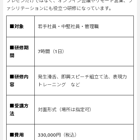
プレゼンだけではなく、オンライン会議やリモート営業、フ
ァシリテーションにも役立つ研修になっています。
■対象
若手社員・中堅社員・管理職
■研修期
7
時間（
1
日）
間
■研修内
発生滑舌、即興スピーチ組立て法、表現力
容
トレーニング など
■受講方
対面形式（場所は指定可）
法
■費用
330,000
円（税込）