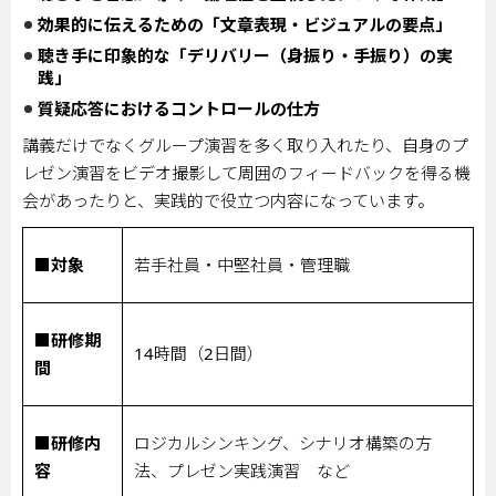
効果的に伝えるための「文章表現・ビジュアルの要点」
聴き手に印象的な「デリバリー（身振り・手振り）の実
践」
質疑応答におけるコントロールの仕方
講義だけでなくグループ演習を多く取り入れたり、自身のプ
レゼン演習をビデオ撮影して周囲のフィードバックを得る機
会があったりと、実践的で役立つ内容になっています。
■対象
若手社員・中堅社員・管理職
■研修期
14
時間（
2
日間）
間
■研修内
ロジカルシンキング、シナリオ構築の方
容
法、プレゼン実践演習 など