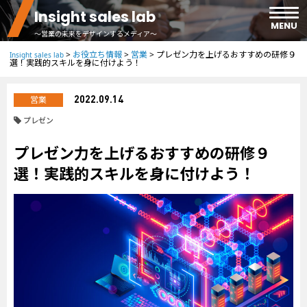
Insight sales lab
MENU
～営業の未来をデザインするメディア～
>
お役立ち情報
>
営業
>
プレゼン力を上げるおすすめの研修９
Insight sales lab
選！実践的スキルを身に付けよう！
ホーム
営業
2022.09.14
事例紹介
プレゼン
プレゼン力を上げるおすすめの研修９
お役立ち情報
選！実践的スキルを身に付けよう！
お問い合わせ
資料ダウンロード