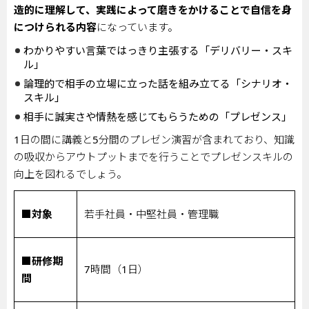
造的に理解して、実践によって磨きをかけることで自信を身
につけられる内容
になっています。
わかりやすい言葉ではっきり主張する「デリバリー・スキ
ル」
論理的で相手の立場に立った話を組み立てる「シナリオ・
スキル」
相手に誠実さや情熱を感じてもらうための「プレゼンス」
1
日の間に講義と
5
分間のプレゼン演習が含まれており、知識
の吸収からアウトプットまでを行うことでプレゼンスキルの
向上を図れるでしょう。
■対象
若手社員・中堅社員・管理職
■研修期
7
時間（
1
日）
間