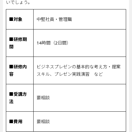
いでしょう。
■対象
中堅社員・管理職
■研修期
14
時間（
2
日間）
間
■研修内
ビジネスプレゼンの基本的な考え方・提案
容
スキル、プレゼン実践演習 など
■受講方
要相談
法
■費用
要相談