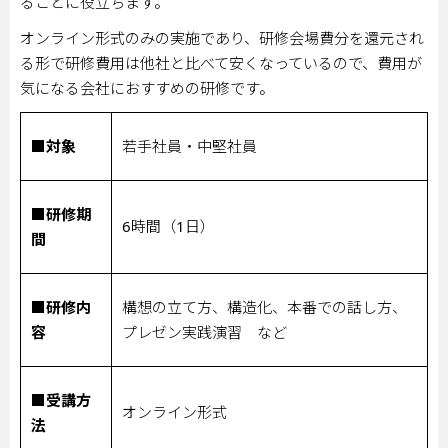
ることに役立ちます。
オンライン形式のみの実施であり、研修会場費分を還元され
る形で研修費用は他社と比べて安くなっているので、費用が
気になる会社におすすめの研修です。
■対象
若手社員・中堅社員
■研修期
6
時間（
1
日）
間
■研修内
構想の立て方、構造化、本番での話し方、
容
プレゼン実践演習 など
■受講方
オンライン形式
法