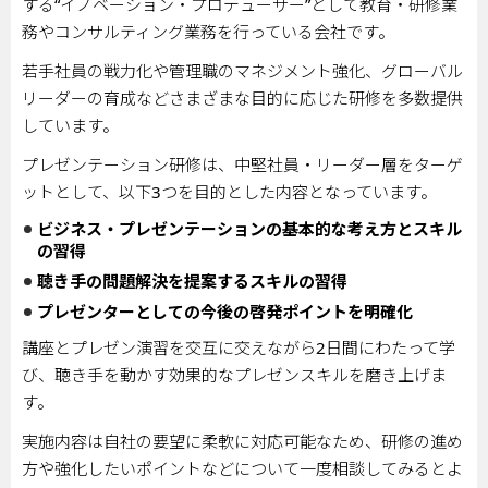
する“イノベーション・プロデューサー”として教育・研修業
務やコンサルティング業務を行っている会社です。
若手社員の戦力化や管理職のマネジメント強化、グローバル
リーダーの育成などさまざまな目的に応じた研修を多数提供
しています。
プレゼンテーション研修は、中堅社員・リーダー層をターゲ
ットとして、以下
3
つを目的とした内容となっています。
ビジネス・プレゼンテーションの基本的な考え方とスキル
の習得
聴き手の問題解決を提案するスキルの習得
プレゼンターとしての今後の啓発ポイントを明確化
講座とプレゼン演習を交互に交えながら
2
日間にわたって学
び、聴き手を動かす効果的なプレゼンスキルを磨き上げま
す。
実施内容は自社の要望に柔軟に対応可能なため、研修の進め
方や強化したいポイントなどについて一度相談してみるとよ