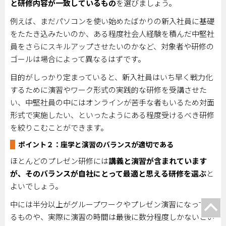
と研修内容が一致しているもの
を選びましょう。
例えば、まだパソコンを使い始めたばかりの新入社員に基礎
をたたき込みたいのか、ある程度社会人経験を積んだ中堅社
員をさらにスキルアップさせたいのかなど、対象者や研修の
ゴールは場合によって異なるはずです。
目的がしっかり定まっていると、新入社員はいち早く戦力化
するために演習やワーク形式の実践的な研修を受講させた
い、中堅社員の中にはオンラインが苦手な者もいるため対面
形式で実施したい、といったようにある程度受けるべき研修
を絞りこむことができます。
ポイント２：座学と演習のバランスが適切である
ほとんどのプレゼン研修には
講義と演習が含まれています
が、そのバランスが自社にとって最適と思える研修を選ぶ
と
よいでしょう。
中には半分以上がグループワークやプレゼン演習になってい
るものや、実際に演習の時間は最後に数分程度しかないとい